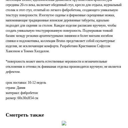
середины 20-го века, включает обеденный стул, кресло для отдыха, журнальный
столик и этот стул, отлитый из легкого фибробетона, создающего уникальную
текстуру поверхности. Изогнутое сиденье и фирменные скрещенные ножки,
напоминающие традиционные японские деревянные табуреты, идеально
подходят для сидения за столом. Каждое изделие расписано вручную, чтобы
создать уникальную текстурированную поверхность. Подчеркивая тонкий
баланс между резкими архитектурными линиями и более мягким изгибом
спинки и подлокотника, коллекция Brutus представляет собой скульптурные
изделия, не исключающие комфорта. Разработано Кристианом Софусом
Хансеном и Томми Хилдалом.
*поверхность может иметь естественные неровности и незначительные
отклонения в оттенке,тк финишная отделка производится вручную; не является
дефектом.
срок поставки: 10-12 недель
страна: Дания
материал: фибробетон
размер: 60х30хH54 см
Смотреть также