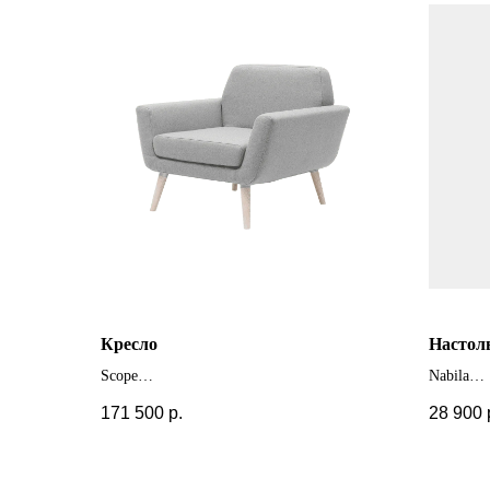
Кресло
Настол
Scope
Nabila
+ другие цвета
+ другие
171 500
р.
28 900