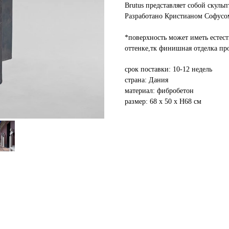
Brutus представляет собой скуль
Разработано Кристианом Софусо
*поверхность может иметь естес
оттенке,тк финишная отделка про
срок поставки: 10-12 недель
страна: Дания
материал: фибробетон
размер: 68 х 50 х H68 см