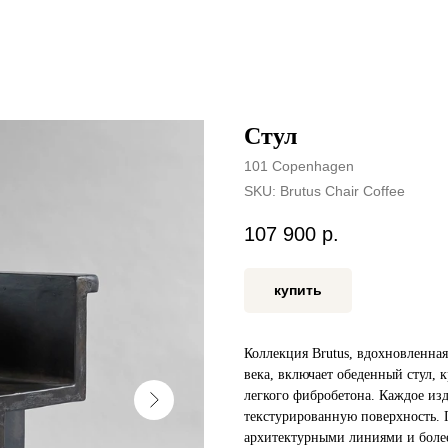
Стул
101 Copenhagen
SKU:
Brutus Chair Coffee
107 900
р.
купить
Коллекция Brutus, вдохновленна
века, включает обеденный стул, 
легкого фибробетона. Каждое из
текстурированную поверхность. 
архитектурными линиями и боле