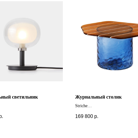
ьный светильник
Журнальный столик
Striche
 цвета
+ другие цвета и размеры
р.
169 800
р.