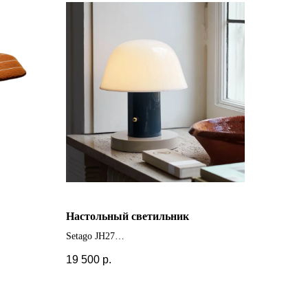
Настольный светильник
Setago JH27
+ другие цвета
19 500
р.