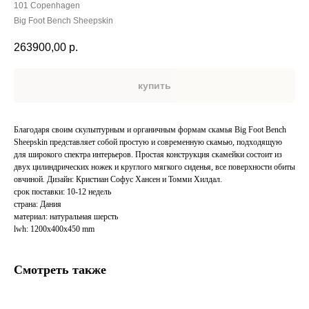
101 Copenhagen
Big Foot Bench Sheepskin
263900,00
р.
купить
Благодаря своим скульптурным и органичным формам скамья Big Foot Bench
Sheepskin представляет собой простую и современную скамью, подходящую
для широкого спектра интерьеров. Простая конструкция скамейки состоит из
двух цилиндрических ножек и круглого мягкого сиденья, все поверхности обиты
овчиной. Дизайн: Кристиан Софус Хансен и Томми Хилдал.
срок поставки: 10-12 недель
страна: Дания
материал: натуральная шерсть
lwh: 1200x400x450 mm
Смотреть также