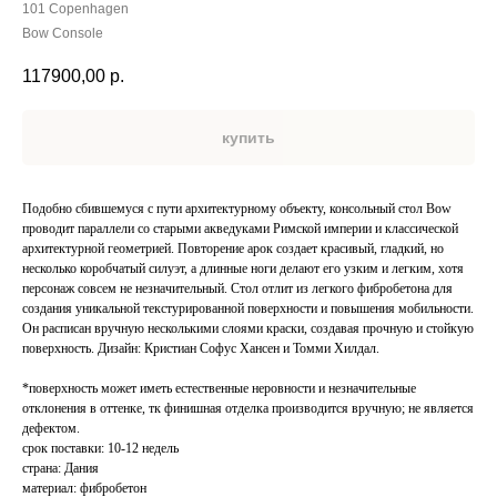
101 Copenhagen
Bow Console
117900,00
р.
купить
Подобно сбившемуся с пути архитектурному объекту, консольный стол Bow
проводит параллели со старыми акведуками Римской империи и классической
архитектурной геометрией. Повторение арок создает красивый, гладкий, но
несколько коробчатый силуэт, а длинные ноги делают его узким и легким, хотя
персонаж совсем не незначительный. Стол отлит из легкого фибробетона для
создания уникальной текстурированной поверхности и повышения мобильности.
Он расписан вручную несколькими слоями краски, создавая прочную и стойкую
поверхность. Дизайн: Кристиан Софус Хансен и Томми Хилдал.
*поверхность может иметь естественные неровности и незначительные
отклонения в оттенке, тк финишная отделка производится вручную; не является
дефектом.
срок поставки: 10-12 недель
страна: Дания
материал: фибробетон