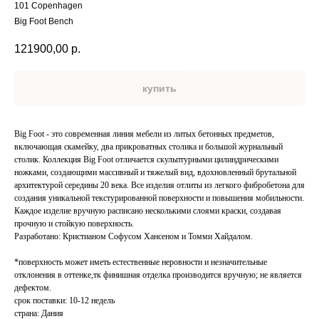
101 Copenhagen
Big Foot Bench
121900,00
р.
купить
Big Foot - это современная линия мебели из литых бетонных предметов,
включающая скамейку, два прикроватных столика и большой журнальный
столик. Коллекция Big Foot отличается скульптурными цилиндрическими
ножками, создающими массивный и тяжелый вид, вдохновленный брутальной
архитектурой середины 20 века. Все изделия отлиты из легкого фибробетона для
создания уникальной текстурированной поверхности и повышения мобильности.
Каждое изделие вручную расписано несколькими слоями краски, создавая
прочную и стойкую поверхность.
Разработано: Кристианом Софусом Хансеном и Томми Хайдалом.
*поверхность может иметь естественные неровности и незначительные
отклонения в оттенке,тк финишная отделка производится вручную; не является
дефектом.
срок поставки: 10-12 недель
страна: Дания