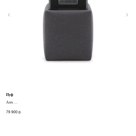
Пуф
Жу
Ares
Vaul
+ другие цвета и модификации
+ д
79 900
р.
76 