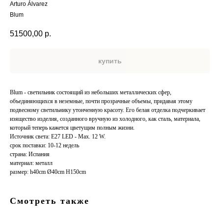
Arturo Álvarez
Blum
51500,00
р.
купить
Blum - светильник состоящий из небольших металлических сфер,
объединяющихся в неземные, почти прозрачные объемы, придавая этому
подвесному светильнику утонченную красоту. Его белая отделка подчеркивает
изящество изделия, созданного вручную из холодного, как сталь, материала,
который теперь кажется цветущим полным жизни.
Источник света: E27 LED - Max. 12 W.
срок поставки: 10-12 недель
страна: Испания
материал: металл
размер: h40cm Ø40cm H150cm
Смотреть также