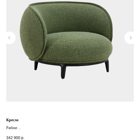
Кресло
Нас
Parlour
TR 
+ другие цвета
+ д
342 900
р.
25 