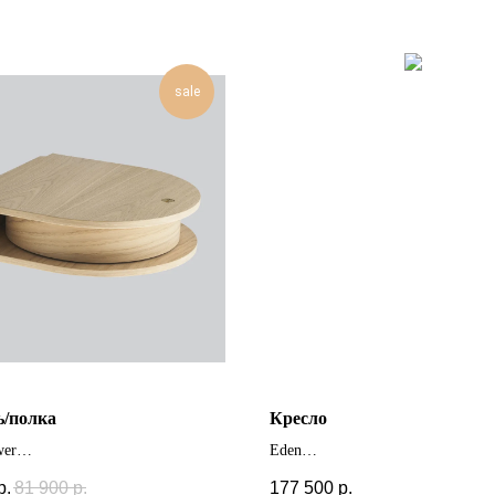
sale
ь/полка
Кресло
wer
Eden
 цвета
+ другие цвета
р.
81 900
р.
177 500
р.