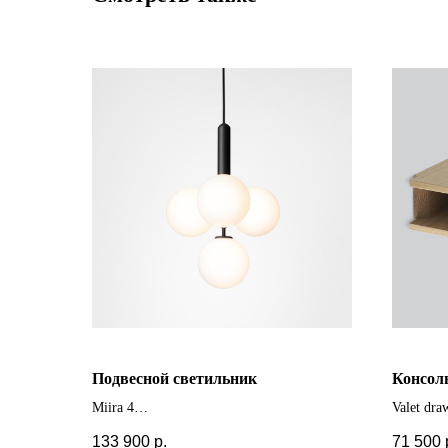
Подвесной светильник
Консол
Miira 4
Valet dra
+ другие цвета
+ другие
133 900
р.
71 500