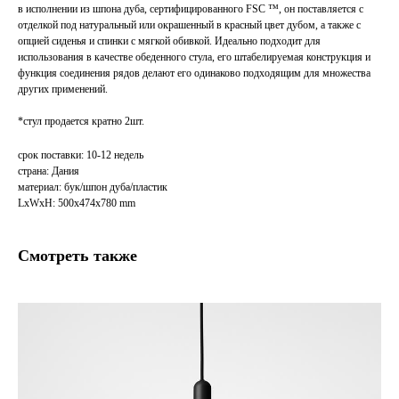
в исполнении из шпона дуба, сертифицированного FSC ™, он поставляется с
отделкой под натуральный или окрашенный в красный цвет дубом, а также с
опцией сиденья и спинки с мягкой обивкой. Идеально подходит для
использования в качестве обеденного стула, его штабелируемая конструкция и
функция соединения рядов делают его одинаково подходящим для множества
других применений.
*стул продается кратно 2шт.
срок поставки: 10-12 недель
страна: Дания
материал: бук/шпон дуба/пластик
LxWxH: 500x474x780 mm
Смотреть также