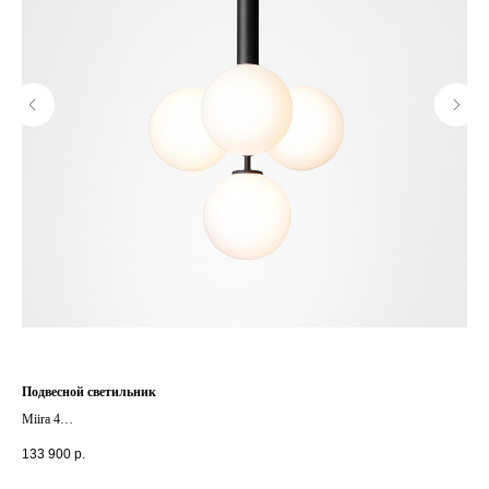
Подвесной светильник
Под
Miira 4
Perl
+ другие цвета
+ д
133 900
р.
79 