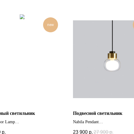
new
ный светильник
Подвесной светильник
oor Lamp
Nabila Pendant
+ другие размеры
0
р.
23 900
р.
27 900
р.