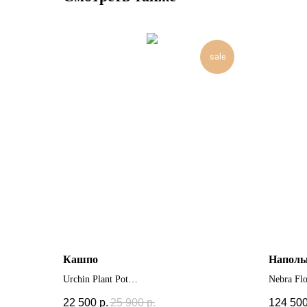
sale
Кашпо
Наполь
Urchin Plant Pot
Nebra Fl
+ другие размеры
22 500
р.
25 900
р.
124 50