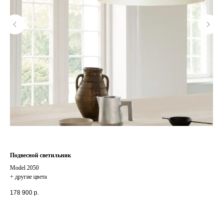
Подвесной светильник
Жу
Model 2050
Cro
+ другие цвета
+ д
97 
178 900
р.