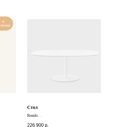
в
аличии
Стол
Rondo
+ другие цвета и размеры
226 900
р.