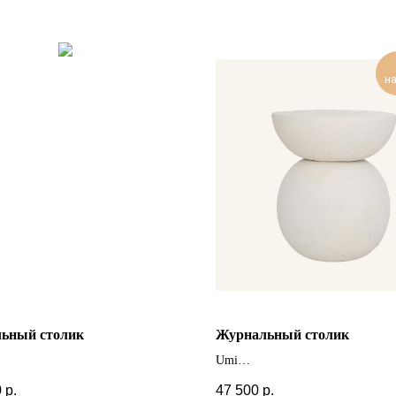
н
ьный столик
Журнальный столик
Umi
 цвета и размеры
0
р.
47 500
р.