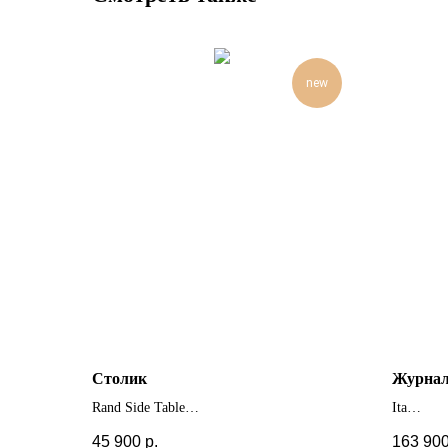
new
Столик
Журнал
Rand Side Table
Ita
+ другие цвета
+ другие
45 900
р.
163 90