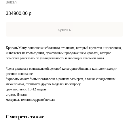
Bolzan
334900,00
р.
купить
Кровать Marty дополнена небольшим столиком, который крепится к изголовью,
и является не громоздким, практичным продолжением кровати, которое
помогает рассказать об универсальности и эволюции спальной зоны.
*цена указана в минимальной ценовой категории обивки, в комплект входит
реечное основание.
*кровать может быть изготовлена в разных размерах, а также с подъемным
механизмом, стоимость других моделей по запросу.
срок поставки: 10-12 недель
страна: Италия
материал: текстиль/дерево/металл
Смотреть также