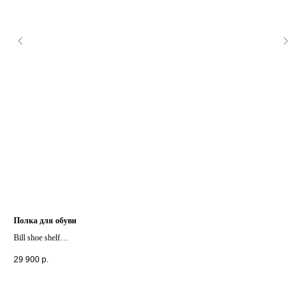
Полка для обуви
Нас
Bill shoe shelf
I.C
+ другие цвета
+ д
29 900
р.
74 