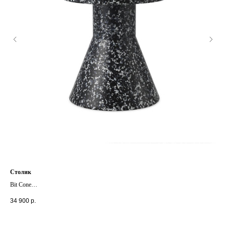
Столик
Под
Bit Cone
Rad
+ другие цвета
+ д
34 900
р.
38 