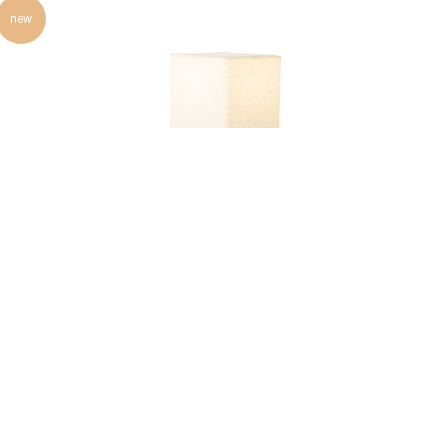
new
Настольный светильник
Nonna Table Lamp Travertine
104 900
р.