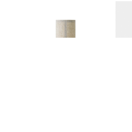
Настольный светильник
Настен
Hashira Table Lamp, Portable
Osman
30 900
р.
33 900