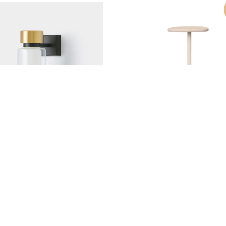
ный светильник
Столик
Plyo Accent Table
+ другие цвета
р.
39 800
р.