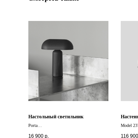
Настольный светильник
Настен
Porta
Model 23
+ другие цвета
+ другие
16 900
р.
116 90