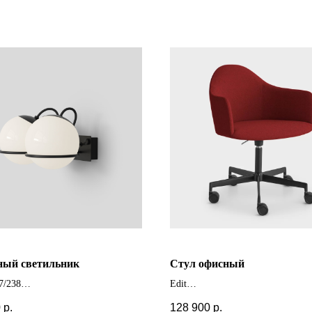
ный светильник
Стул офисный
7/238
Edit
 размеры и отделки
+ другие цвета и модификации
0
р.
128 900
р.