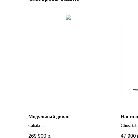
Модульный диван
Настол
Cabala
Ghost ta
+ другие цвета
269 900
р.
47 900