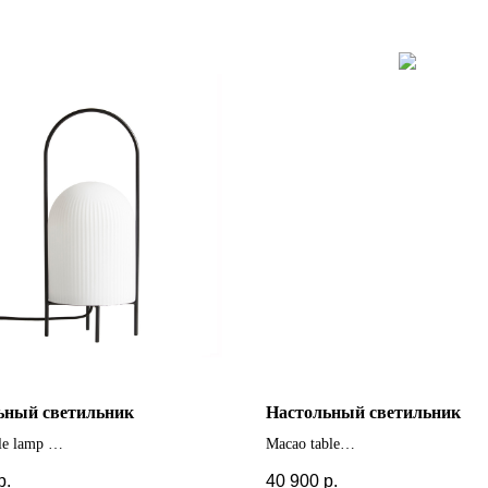
ьный светильник
Настольный светильник
ble lamp
Macao table
+ другие цвета
р.
40 900
р.