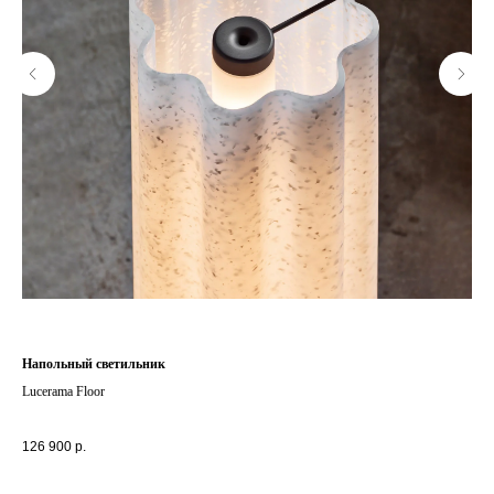
Напольный светильник
Кре
Lucerama Floor
Ten
.
+ д
295
126 900
р.