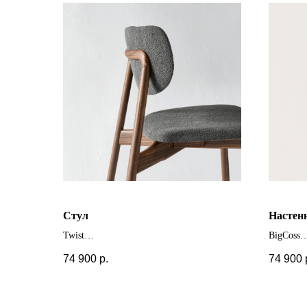
Стул
Настен
Twist
BigCoss
+ другие цвета и отделки
74 900
р.
74 900