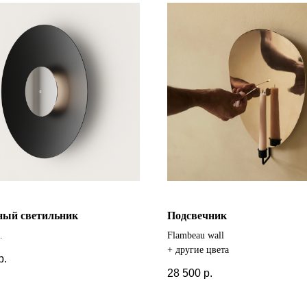
ный светильник
Подсвечник
Flambeau wall
+ другие цвета
р.
28 500
р.