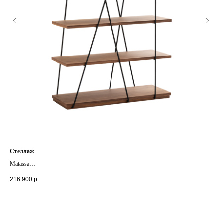
Стеллаж
Кро
Matassa
Fac
+ другие цвета и размеры
+ д
216 900
р.
205