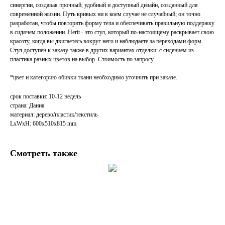
синергии, создавая прочный, удобный и доступный дизайн, созданный для
современной жизни. Путь кривых ни в коем случае не случайный; он точно
разработан, чтобы повторять форму тела и обеспечивать правильную поддержку
в сидячем положении. Herit - это стул, который по-настоящему раскрывает свою
красоту, когда вы двигаетесь вокруг него и наблюдаете за переходами форм.
Стул доступен к заказу также в других вариантах отделки: с сидением из
пластика разных цветов на выбор. Стоимость по запросу.
*цвет и категорию обивки ткани необходимо уточнить при заказе.
срок поставки: 10-12 недель
страна: Дания
материал: дерево/пластик/текстиль
LxWxH: 600x510x815 mm
Смотреть также