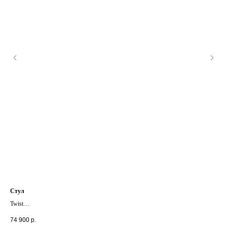
Стул
Див
Twist
Sle
+ другие цвета и отделки
+ д
74 900
р.
262