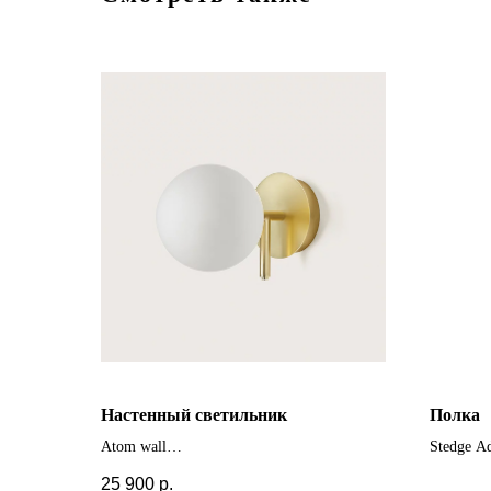
Настенный светильник
Полка
Atom wall
Stedge A
+ другие цвета
.
25 900
р.