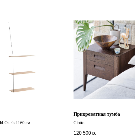
Прикроватная тумба
dd-On shelf 60 см
Giotto
+ другие цвета
120 500
р.