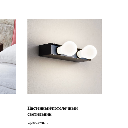
Настенный/потолочный
светильник
Up&dawn