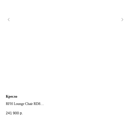
Кресло
Кре
RFH Lounge Chair RD8
Vist
+ другие отделки
+ д
241 900
р.
235