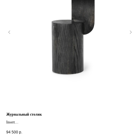
Журнальный столик
Нап
Insert
Pull
+ другие размеры
+ д
94 500
р.
71 