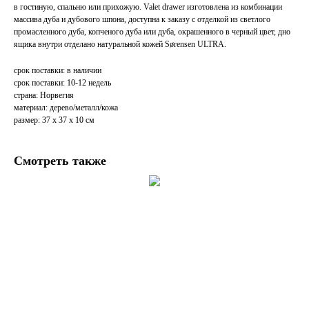
в гостиную, спальню или прихожую. Valet drawer изготовлена из комбинации
массива дуба и дубового шпона, доступна к заказу с отделкой из светлого
промасленного дуба, копченого дуба или дуба, окрашенного в черный цвет, дно
ящика внутри отделано натуральной кожей Sørensen ULTRA.
срок поставки: в наличии
срок поставки: 10-12 недель
страна: Норвегия
материал: дерево/металл/кожа
размер: 37 х 37 х 10 см
Смотреть также