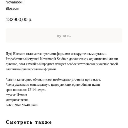
Novamobili
Blossom
132900,00
р.
купить
Пуф Blossom отличается пухлыми формами и закругленными углами.
Разработанный студией Novamobili Studio в дополнение к одноименной линии
диванов, этот случайный предмет придает особое эстетическое значение своей
элегантной универсальной формой.
*цвет и категорию обивки ткани необходимо уточнить при заказе.
*цена указана за минимальную ценовую категорию обивки ткани.
срок поставки: 12-14 недель
страна: Италия
материал: ткань
lwh: 820x820x400 mm
Смотреть также