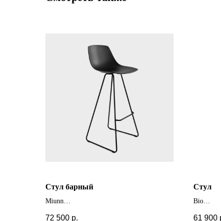
Cтул барный
Стул
Miunn
Bio
+ другие цвета и модификации
+ другие
72 500
р.
61 900