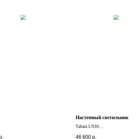
Настенный светильник
Tabata LN10
 цвета и отделки
+ другие цвета
р.
46 600
р.