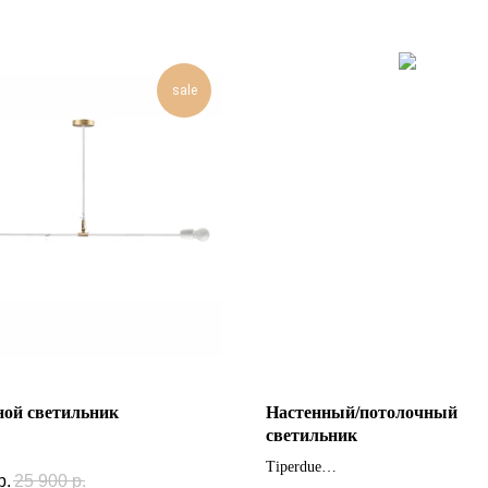
sale
ной светильник
Настенный/потолочный
светильник
Tiperdue
р.
25 900
р.