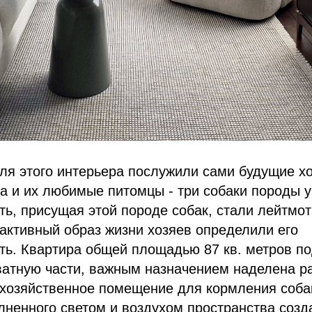
я этого интерьера послужили сами будущие хо
а и их любимые питомцы - три собаки породы у
ть, присущая этой породе собак, стали лейтмо
 активный образ жизни хозяев определили его
ть. Квартира общей площадью 87 кв. метров п
ватную части, важным назначением наделена 
- хозяйственное помещение для кормления соба
ненного светом и воздухом пространства созд