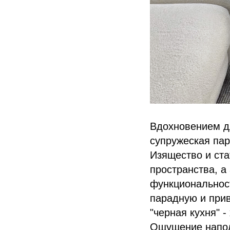
Вдохновением дл
супружеская пар
Изящество и ста
пространства, а
функциональнос
парадную и при
"черная кухня" 
Oщущение напол