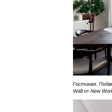
Гостиная. Подве
Wall
от
New Work