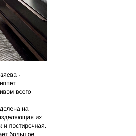
зяева -
иппет.
тивом всего
оделена на
разделяющая их
к и постирочная.
ает большое