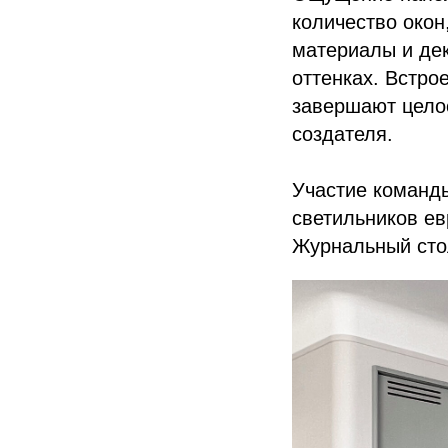
количество окон
материалы и де
оттенках. Встро
завершают целос
создателя.
Участие команды
светильников евр
Журнальный стол