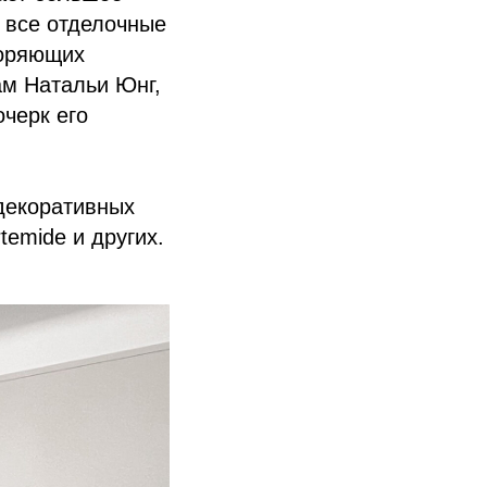
 все отделочные
воряющих
ам Натальи Юнг,
черк его
 декоративных
temide и других.