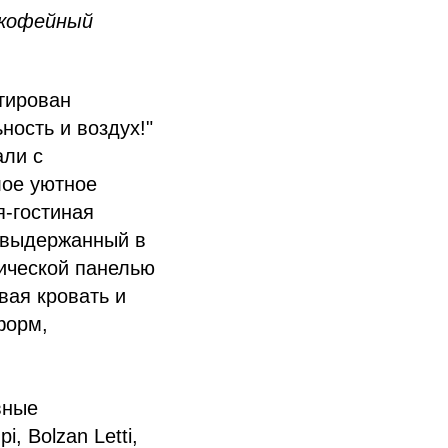
 кофейный
тирован
ость и воздух!"
али с
лое уютное
я-гостиная
, выдержанный в
ической панелью
вая кровать и
форм,
вные
, Bolzan Letti,