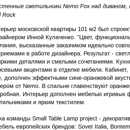
стенные светильники Nemo Fox над диваном,
l Rock
ерьер московской квартиры 101 м2 был спроек
айнером Инной Кулаченко. "Цвет, функциональн
лания, высказанные заказчиком идеально совп
иемами в работе дизайнера. Результат - свет
яркими деталями и смелыми сочетаниями. Кухн
осевыми акцентами в отделке мебели. Кабинет
е, дополнен эффектными сине-оранжевой акуст
шером от Nemo. В спальне главенствуют оранже
еробная. Интерьер дополнен мебелью игривых 
тильниками и ярким текстилем.
а команды Small Table Lamp project - декорати
бель европейских брендов: Sovet Italia, Bontempi