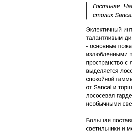
Гостиная. На
столик Sanca
Эклектичный инт
талантливым диз
- основные поже
излюбленными пр
пространство с 
выделяется лос
спокойной гамм
от Sancal и тор
лососевая гард
необычными све
Большая поставк
светильники и ме