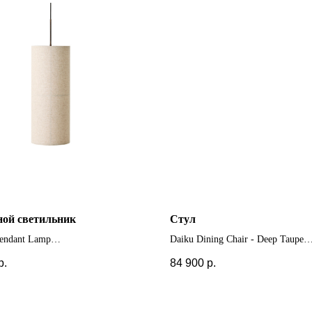
ной светильник
Стул
Pendant Lamp
Daiku Dining Chair - Deep Taupe
 размеры и отделки
р.
84 900
р.