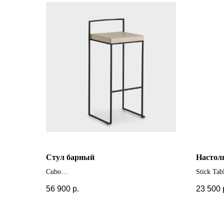
Cтул барный
Настол
Cubo
Stick Ta
+ другие цвета и модификации
56 900
р.
23 500