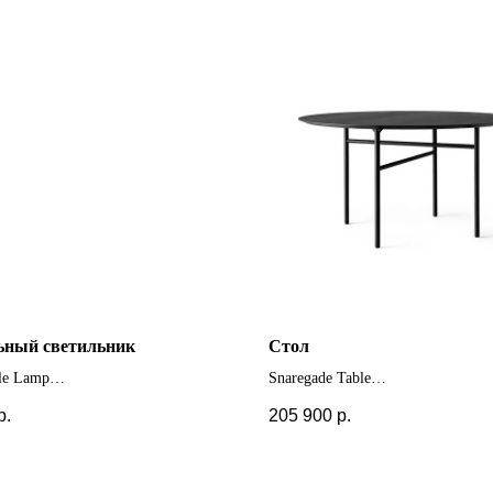
ьный светильник
Стол
ble Lamp
Snaregade Table
+ другие цвета и размеры
р.
205 900
р.