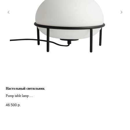
Настольный светильник
Под
Pump table lamp
Utz
+ д
46 500
р.
34 