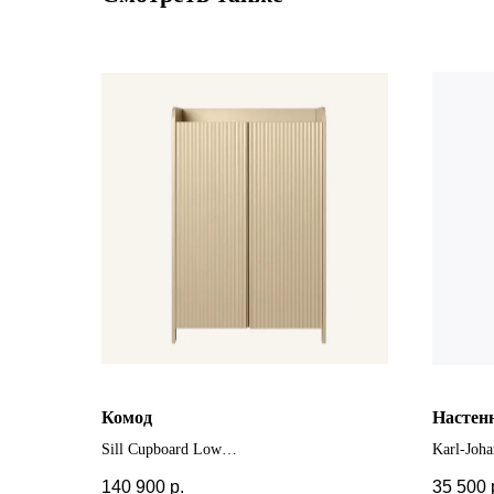
Комод
Настен
Sill Cupboard Low
Karl-Joh
+ другие
140 900
р.
35 500