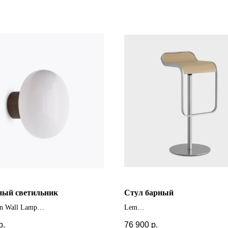
ный светильник
Cтул барный
an Wall Lamp
Lem
 отделки
+ другие цвета и модификации
р.
76 900
р.