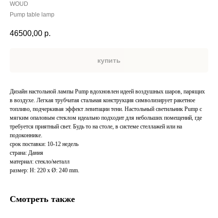
WOUD
Pump table lamp
46500,00
р.
купить
Дизайн настольной лампы Pump вдохновлен идеей воздушных шаров, парящих
в воздухе. Легкая трубчатая стальная конструкция символизирует ракетное
топливо, подчеркивая эффект левитации тени. Настольный светильник Pump с
мягким опаловым стеклом идеально подходит для небольших помещений, где
требуется приятный свет. Будь то на столе, в системе стеллажей или на
подоконнике.
срок поставки: 10-12 недель
страна: Дания
материал: стекло/металл
размер: H: 220 x Ø: 240 mm.
Смотреть также