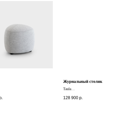
Журнальный столик
Taula
 цвета и размеры
+ другие отделки
р.
128 900
р.