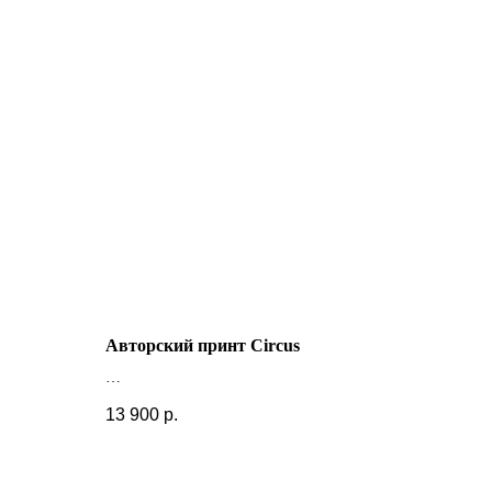
Авторский принт Circus
+ другие размеры
13 900
р.