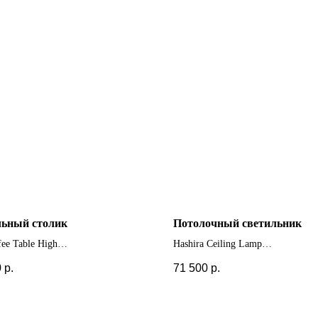
ьный столик
Потолочный светильник
fee Table High
Hashira Ceiling Lamp
0
р.
71 500
р.