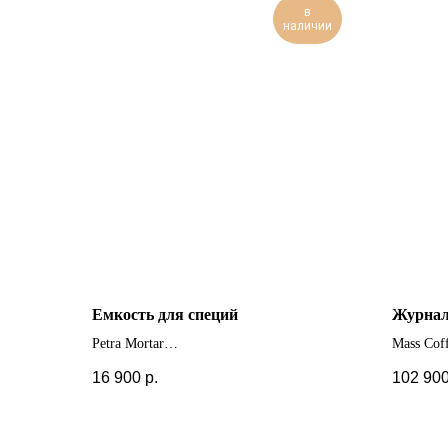
в
наличии
Емкость для специй
Журнал
Petra Mortar
Mass Cof
16 900
р.
102 90