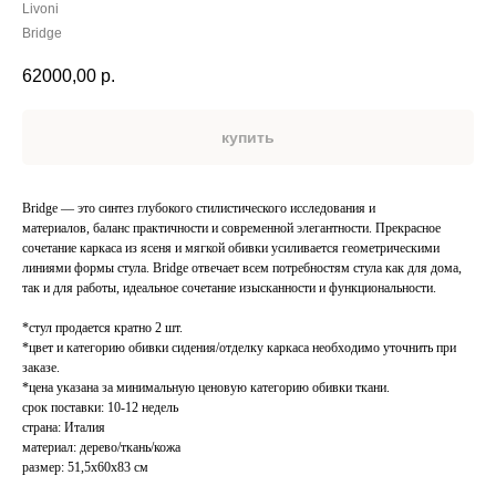
Livoni
Bridge
62000,00
р.
купить
Bridge — это синтез глубокого стилистического исследования и
материалов, баланс практичности и современной элегантности. Прекрасное
сочетание каркаса из ясеня и мягкой обивки усиливается геометрическими
линиями формы стула. Bridge отвечает всем потребностям стула как для дома,
так и для работы, идеальное сочетание изысканности и функциональности.
*стул продается кратно 2 шт.
*цвет и категорию обивки сидения/отделку каркаса необходимо уточнить при
заказе.
*цена указана за минимальную ценовую категорию обивки ткани.
срок поставки: 10-12 недель
страна: Италия
материал: дерево/ткань/кожа
размер: 51,5х60х83 см