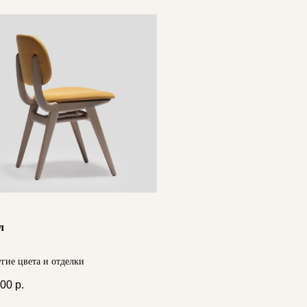
л
угие цвета и отделки
900
р.