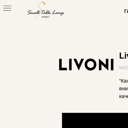
Г
Li
ме
"Ка
вни
кач