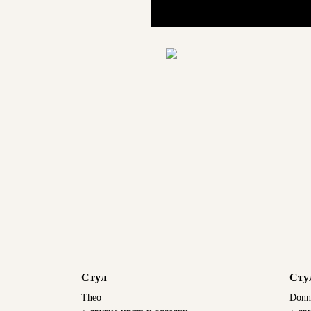
Стул
Сту
Theo
Donn