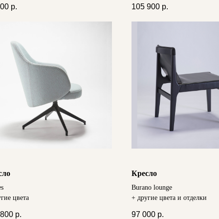
900
р.
105 900
р.
сло
Кресло
es
Burano lounge
угие цвета
+ другие цвета и отделки
 800
р.
97 000
р.