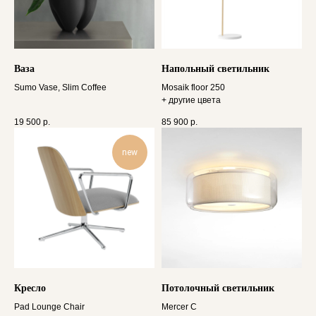
Ваза
Напольный светильник
Sumo Vase, Slim Сoffee
Mosaik floor 250
+ другие цвета
19 500
р.
85 900
р.
new
Кресло
Потолочный светильник
Pad Lounge Chair
Mercer C