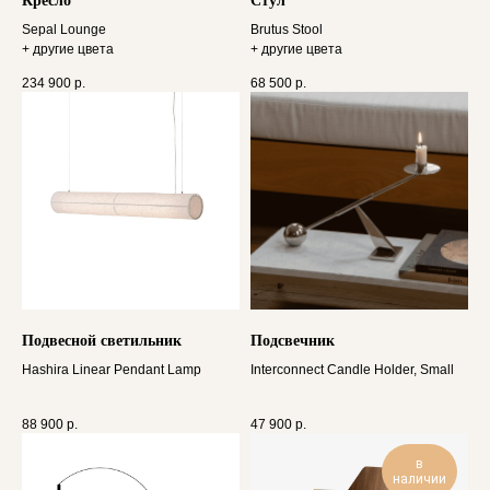
Кресло
Стул
Sepal Lounge
Brutus Stool
+ другие цвета
+ другие цвета
234 900
р.
68 500
р.
Подвесной светильник
Подсвечник
Hashira Linear Pendant Lamp
Interconnect Candle Holder, Small
88 900
р.
47 900
р.
в
наличии