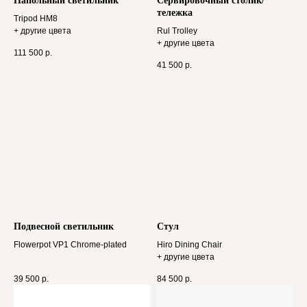
Напольный светильник
Сервировочный столик/
тележка
Tripod HM8
+ другие цвета
Rul Trolley
+ другие цвета
111 500
р.
41 500
р.
Подвесной светильник
Стул
Flowerpot VP1 Chrome-plated
Hiro Dining Chair
+ другие цвета
39 500
р.
84 500
р.