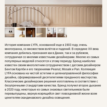
История компании LYFA, основанной еще в 1903 году, очень
многогранна, со множеством взлётов и падений. В середине XX века
компания добилась признания как в Дании, так и за рубежом,
сотрудничая со многими известными дизайнерами. Многие из самых
популярных моделей относятся к этому периоду. Бренд наиболее
известен своим многолетним сотрудничеством с датским дизайнером
Бентом Карлби и его творениями Peanut, Mosaik и Pan. Коллекция
LYFA основана на чистой эстетике и целенаправленной философии
дизайна, сформированной десятилетиями преданного мастерства.
Классические дизайнерские решения изготовлены в соответствии с
безупречными стандартами качества. Бренд получил второе дыхание
в 2020 году, некоторые из самых знаковых светильников были
перевыпущены, вернув искрящийся свет повседневной жизни всем
ценителям скандинавского дизайна освещения.