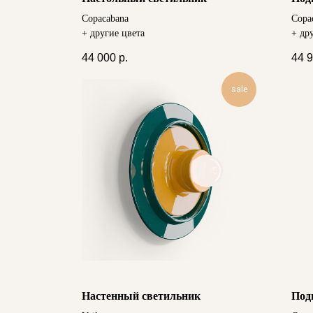
Сopacabana
Сopa
+ другие цвета
+ др
44 000
р.
44 
sale
Настенный светильник
Под