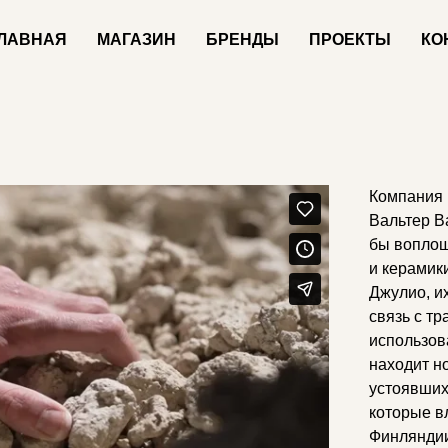
ЛАВНАЯ
МАГАЗИН
БРЕНДЫ
ПРОЕКТЫ
КО
Компания 
Вальтер В
бы воплощ
и керамик
Джулио, и
связь с т
использов
находит н
устоявших
которые в
Финляндии