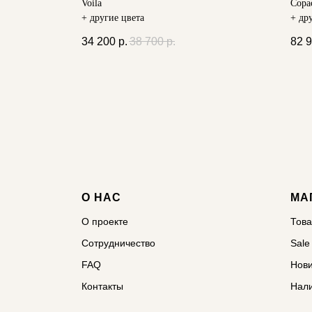
Voila
Сopa
+ другие цвета
+ др
34 200
р.
38 700
р.
82 
О НАС
МА
О проекте
Тов
Сотрудничество
Sale
FAQ
Нов
Контакты
Нал