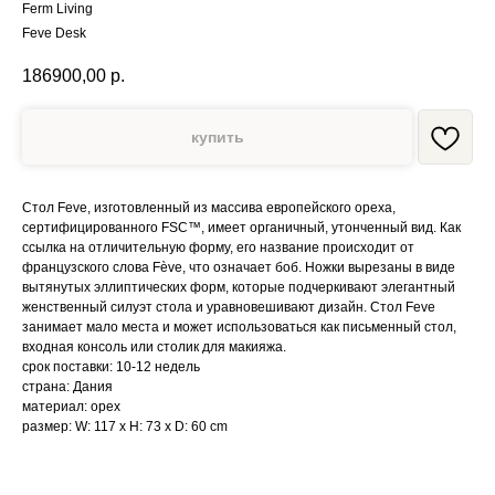
Ferm Living
Feve Desk
186900,00
р.
купить
Стол Feve, изготовленный из массива европейского ореха,
сертифицированного FSC™, имеет органичный, утонченный вид. Как
ссылка на отличительную форму, его название происходит от
французского слова Fève, что означает боб. Ножки вырезаны в виде
вытянутых эллиптических форм, которые подчеркивают элегантный
женственный силуэт стола и уравновешивают дизайн. Стол Feve
занимает мало места и может использоваться как письменный стол,
входная консоль или столик для макияжа.
срок поставки: 10-12 недель
страна: Дания
материал: орех
размер: W: 117 x H: 73 x D: 60 cm