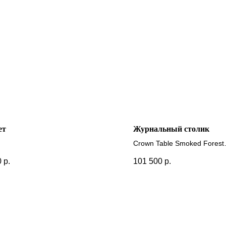
ет
Журнальный столик
Crown Table Smoked Forest
ие цвета
+ другие размеры
0
р.
101 500
р.