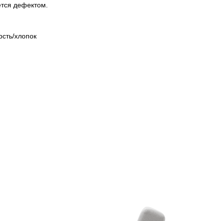
ется дефектом.
рсть/хлопок