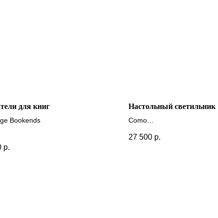
тели для книг
Настольный светильник
ge Bookends
Como
+ другие цвета
27 500
р.
0
р.